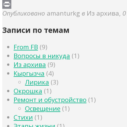
Link
Print
Опубликовано
amanturkg
в
Из архива
,
0
Записи по темам
From FB
(9)
Вопросы в никуда
(1)
Из архива
(9)
Кыргызча
(4)
Лирика
(3)
Окрошка
(1)
Ремонт и обустройство
(1)
Освещение
(1)
Стихи
(1)
Этапы жизни
(1)