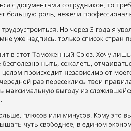
ся с документами сотрудников, то треб
ает большую роль, нежели профессионал
 трудоустроиться. Но через 3 года я уво
мне уже надпись, только список стран 
пит в этот Таможенный Союз. Хочу лишь
же бесполезно ныть, сожалеть, отчаивать
е целом происходит независимо от моего
очередной раз пересеклись твои правил
ечь максимальную выгоду из сложившейс
.
 больше, плюсов или минусов. Кому это 
 дышать чуть свободнее, в едином эконо