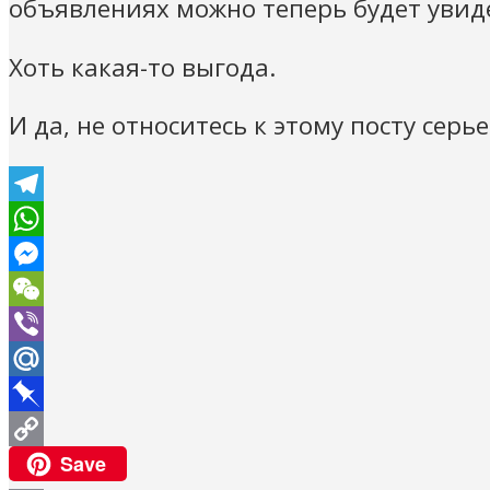
объявлениях можно теперь будет увиде
Хоть какая-то выгода.
И да, не относитесь к этому посту серье
Telegram
WhatsApp
Messenger
WeChat
Viber
Mail.Ru
Pinboard
Copy
Save