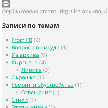
Link
Print
Опубликовано
amanturkg
в
Из архива
,
0
Записи по темам
From FB
(9)
Вопросы в никуда
(1)
Из архива
(9)
Кыргызча
(4)
Лирика
(3)
Окрошка
(1)
Ремонт и обустройство
(1)
Освещение
(1)
Стихи
(1)
Этапы жизни
(1)