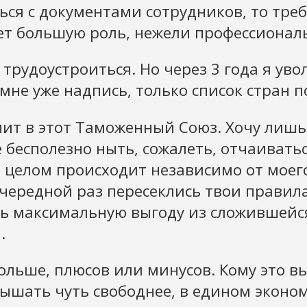
ся с документами сотрудников, то треб
ает большую роль, нежели профессионал
 трудоустроиться. Но через 3 года я уво
мне уже надпись, только список стран 
пит в этот Таможенный Союз. Хочу лишь
же бесполезно ныть, сожалеть, отчаивать
е целом происходит независимо от моего
очередной раз пересеклись твои правил
ечь максимальную выгоду из сложившейс
.
 больше, плюсов или минусов. Кому это 
 дышать чуть свободнее, в едином эконо