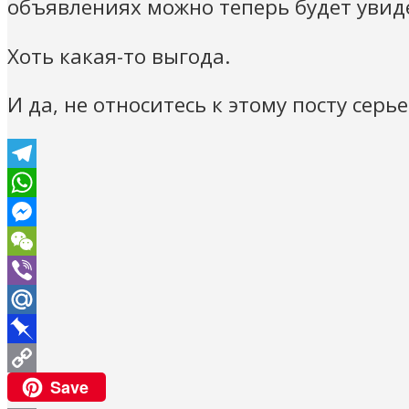
объявлениях можно теперь будет увиде
Хоть какая-то выгода.
И да, не относитесь к этому посту серье
Telegram
WhatsApp
Messenger
WeChat
Viber
Mail.Ru
Pinboard
Copy
Save