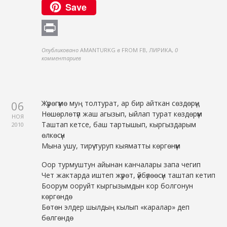
Save
Copy
Link
Print
Опубликовано
AMANTURKG
в
FROM FB, ЛИРИКА
,
0
комментариев
06
Жүрөгүмө муң толтурат, ар бир айткан сөздөрүң
Нөшөрлөтүп жаш агызып, ыйлап турат көздөрүм
НОЯ
Таштап кетсе, баш тартышып, кыргыздарым
2010
өлкөсүн
Мына ушу, тирүү туруп кыяматты көргөнүм
Оор турмуштун айынан канчалары запа чегип
Чет жактарда иштеп жүрөт, үйбүлөөсүн таштап кетип
Боорум ооруйт кыргызымдын кор болгонун
көргөндө
Бөтөн элдер шылдың кылып «каралар» деп
бөлгөндө