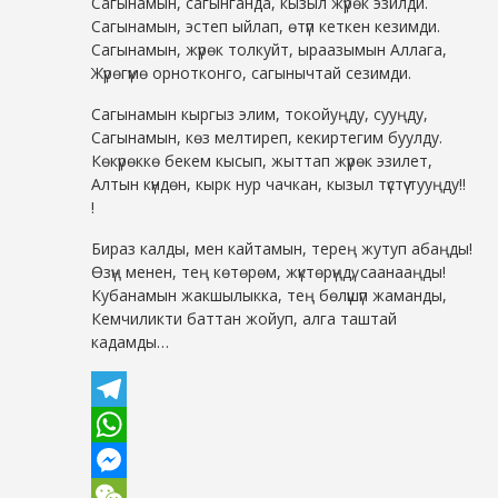
Сагынамын, сагынганда, кызыл жүрөк эзилди.
Сагынамын, эстеп ыйлап, өтүп кеткен кезимди.
Сагынамын, жүрөк толкуйт, ыраазымын Аллага,
Жүрөгүмө орнотконго, сагынычтай сезимди.
Сагынамын кыргыз элим, токойуңду, сууңду,
Сагынамын, көз мелтиреп, кекиртегим буулду.
Көкүрөккө бекем кысып, жыттап жүрөк эзилет,
Алтын күндөн, кырк нур чачкан, кызыл түстүү тууңду!!
!
Бираз калды, мен кайтамын, терең жутуп абаңды!
Өзүң менен, тең көтөрөм, жүктөрүңдү, саанааңды!
Кубанамын жакшылыкка, тең бөлүшүп жаманды,
Кемчиликти баттан жойуп, алга таштай
кадамды…
Telegram
WhatsApp
Messenger