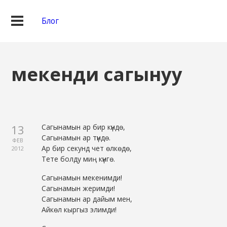
Блог
мекенди сагынуу
13
Сагынамын ар бир күндө,
Сагынамын ар түндө.
ФЕВ
Ар бир секунд чет өлкөдө,
2012
Тете болду миң күнгө.
Сагынамын мекенимди!
Сагынамын жеримди!
Сагынамын ар дайым мен,
Айкөл кыргыз элимди!