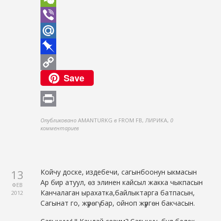
WeChat
Viber
Mail.Ru
Pinboard
Save
Copy
Link
Print
Опубликовано
AMANTURKG
в
FROM FB, ЛИРИКА
,
0
комментариев
13
Койчу доске, издебечи, сагынбоонун ыкмасын
Ар бир атуул, өз элинен кайсыл жакка чыкпасын
ФЕВ
Канчалаган ырахатка,байлыктарга батпасын,
2012
Сагынат го, жүрөгү бар, ойноп жүргөн бакчасын.