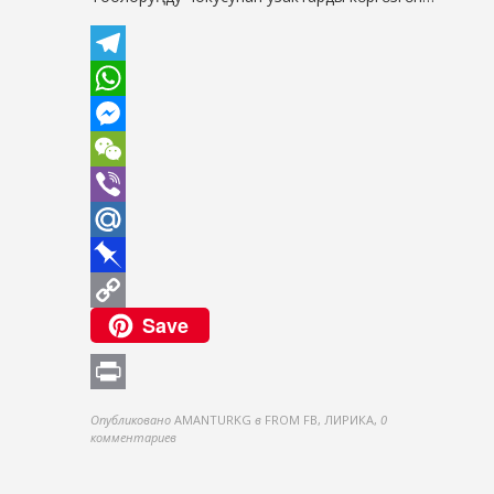
Telegram
WhatsApp
Messenger
WeChat
Viber
Mail.Ru
Pinboard
Save
Copy
Link
Print
Опубликовано
AMANTURKG
в
FROM FB, ЛИРИКА
,
0
комментариев