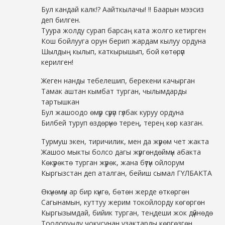
Бул кандай калк!? Аайткылачы! !! Баарын мээсиз
деп билген.
Туура жолду сурап барсаң ката жолго кетирген
Кош бойлууга орун берип жардам кылуу ордуна
Шылдың кылып, каткырышып, бой көтөрүп
керилген!
Жеген нанды тебелешип, берекени качырган
Тамак аштан кымбат турган, чылымдарды
тартышкан
Бул жашоодо өмүр сүрүп гүлбак куруу ордуна
Билбей туруп өздөрүнө терең, терең көр казган.
Турмуш экен, тиричилик, мен да жүрөм чет жакта
Жашоо мыкты болсо дагы жүргөндөймүн абакта
Көкүрөктө турган жүрөк, жана бүтүн ойлорум
Кыргызстан деп аталган, бейиш сымал ГҮЛБАКТА
Өкүнөмүн ар бир күнгө, бөтөн жерде өткөргөн
Сагынамын, куттуу жерим токойлорду көгөргөн
Кыргызымдай, бийик турган, теңдеши жок дүйнөдө
Тоолоруңду чокусунан узактарды көргөзгөн…