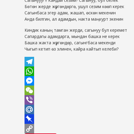
Сагынууу! !! Кандай сезим? Сагынуу, бул белек
Бөтөн жерде жүргөндөргө, ушул сезим көөп керек
Сагынбаса эгер адам, жашап, өскөн мекенин
Анда билгин, ал адамдын, накта маңкурт экенин
Киндик каның тамган жерди, сагынуу бул керемет
Сапардагы адамдарга, мындан башка не керек
Башка жакта жүргөндөр, сагынгбаса мекенди
Чыгып кетип өз элинен, кайра кайтып келеби?
Telegram
WhatsApp
Messenger
WeChat
Viber
Mail.Ru
Pinboard