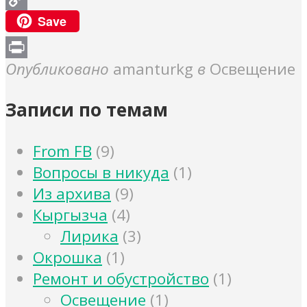
Copy
Save
Link
Print
Опубликовано
amanturkg
в
Освещение
Записи по темам
From FB
(9)
Вопросы в никуда
(1)
Из архива
(9)
Кыргызча
(4)
Лирика
(3)
Окрошка
(1)
Ремонт и обустройство
(1)
Освещение
(1)